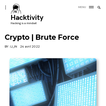
Skip
Searc
toggle
MENU
to
open/close
SEA
for:
sidebar
Hacktivity
content
'
Hacking is a mindset
Crypto | Brute Force
BY :
LI_IN
24 avril 2022