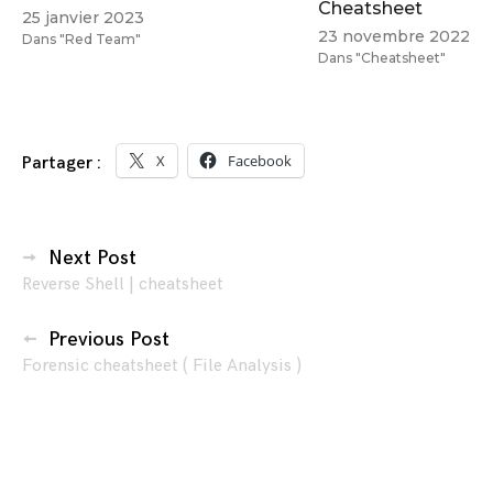
Cheatsheet
25 janvier 2023
23 novembre 2022
Dans "Red Team"
Dans "Cheatsheet"
X
Facebook
Partager :
Navigation
Next Post
Reverse Shell | cheatsheet
des
articles
Previous Post
Forensic cheatsheet ( File Analysis )