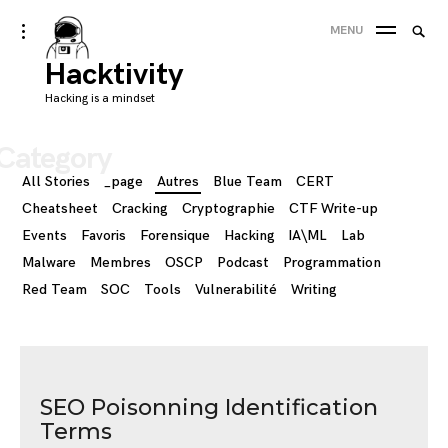
Skip
Searc
toggle
MENU
to
open/close
SEA
for:
sidebar
Hacktivity
content
'
Hacking is a mindset
Category
All Stories
_page
Autres
Blue Team
CERT
Cheatsheet
Cracking
Cryptographie
CTF Write-up
Events
Favoris
Forensique
Hacking
IA\ML
Lab
Malware
Membres
OSCP
Podcast
Programmation
Red Team
SOC
Tools
Vulnerabilité
Writing
SEO Poisonning Identification
Terms