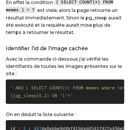
( SELECT COUNT(*) FROM
En effet la condition
memes ) = 7
est vraie, alors la page retourne un
résultat immédiatement, Sinon le pg_sleep aurait
été exécuté et la requête aurait mise plus de
temps à retourner le résultat.
Identifier l’id de l’image cachée
Avec la commande ci-dessous j’ai vérifié les
identifiants de toutes les images présentes sur le
site :
' AND ( SELECT COUNT(*) FROM memes where id=7
||pg_sleep(0.2) OR '
1
'='
On en déduit la liste suivante :
id 
=
2
 : 
447
de8ebbe9d9bf419dab0543f42fa456e99d