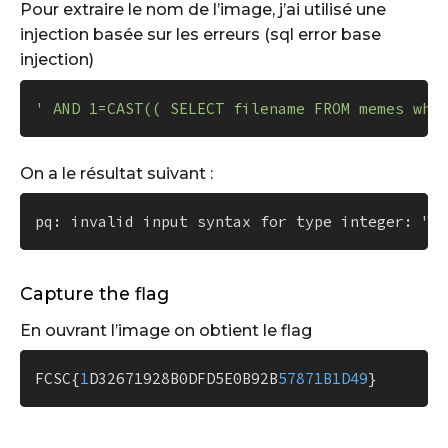
Pour extraire le nom de l’image, j’ai utilisé une
injection basée sur les erreurs (sql error base
injection)
' AND 1=CAST(( SELECT filename FROM memes whe
On a le résultat suivant :
Capture the flag
En ouvrant l’image on obtient le flag
FCSC{
1
D32671928B0DFD5E0B92B
57871B1D49