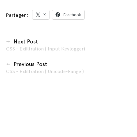
X
Facebook
Partager :
Navigation
Next Post
CSS – Exfiltration ( Input Keylogger)
des
articles
Previous Post
CSS – Exfiltration ( Unicode-Range )