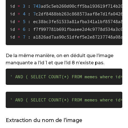
id 
=
3
 : 
743
ad5c5eb260d00cff5ba193619f714b203f
id 
=
4
 : 
7
c2df8488bb263c868573aaf8e7d1fa042614
id 
=
5
 : ec38bc3fe51533a81afba341a1bf85748a832
id 
=
6
 : f7f997781b691fbaaee2d4c9778d534a3c05b
id 
=
7
De la même manière, on en déduit que l’image
manquante a l’id 1 et que l’id 8 n’existe pas.
' AND ( SELECT COUNT(*) FROM memes where id=8
' AND ( SELECT COUNT(*) FROM memes where id=1
Extraction du nom de l’image