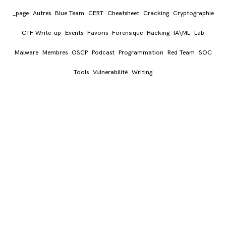
_page
Autres
Blue Team
CERT
Cheatsheet
Cracking
Cryptographie
CTF Write-up
Events
Favoris
Forensique
Hacking
IA\ML
Lab
Malware
Membres
OSCP
Podcast
Programmation
Red Team
SOC
Tools
Vulnerabilité
Writing