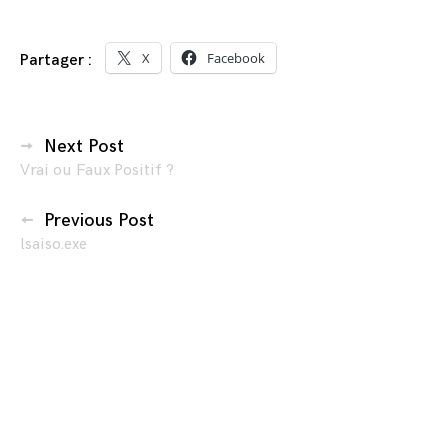
X
Facebook
Partager :
Navigation
Next Post
Vrai ou Faux Positif ?
des
articles
Previous Post
lsaiso.exe