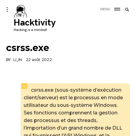
Skip
Searc
toggle
MENU
to
open/close
SEA
for:
sidebar
Hacktivity
content
'
Hacking is a mindset
csrss.exe
BY :
LI_IN
22 août 2022
csrss.exe (sous-système d’exécution
client/serveur) est le processus en mode
utilisateur du sous-système Windows.
Ses fonctions comprennent la gestion
des processus et des threads,
l’importation d’un grand nombre de DLL
qui fournissent l’API Windows, et la