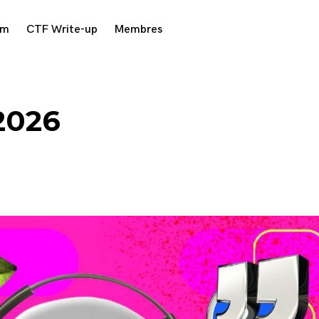
am
CTF Write-up
Membres
2026