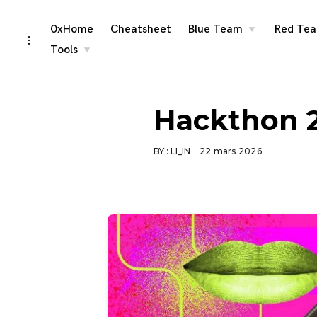
Skip
0xHome
Cheatsheet
Blue Team
Red Te
toggle
child
toggle
menu
to
open/close
Tools
toggle
child
sidebar
content
menu
Hackthon 
BY :
LI_IN
22 mars 2026