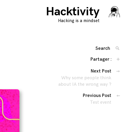
Hacktivity
Hacking is a mindset
Search
SEARC
for:
Partager :
'
Navigation
Next Post
Why some people think
des
about IA the wrong way ?
articles
Previous Post
Test event