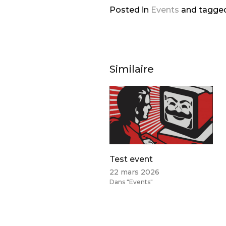
Posted in
Events
and
tagge
Similaire
Test event
22 mars 2026
Dans "Events"