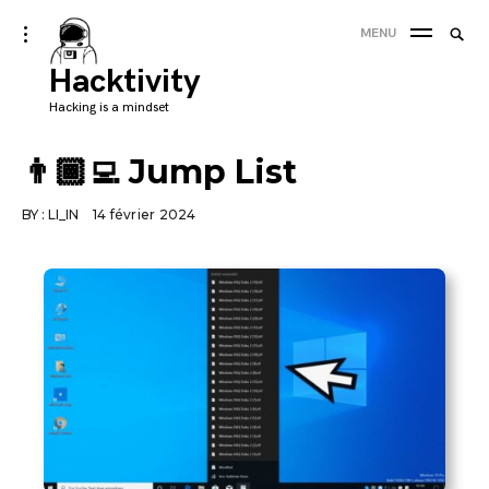
Skip
Searc
toggle
MENU
to
open/close
SEA
for:
sidebar
Hacktivity
content
'
Hacking is a mindset
👨🏾‍💻 Jump List
BY :
LI_IN
14 février 2024