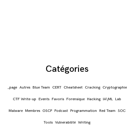
Catégories
_page
Autres
Blue Team
CERT
Cheatsheet
Cracking
Cryptographie
CTF Write-up
Events
Favoris
Forensique
Hacking
IA\ML
Lab
Malware
Membres
OSCP
Podcast
Programmation
Red Team
SOC
Tools
Vulnerabilité
Writing