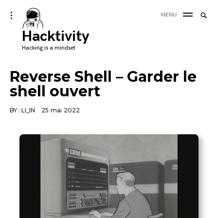
Skip
Searc
toggle
MENU
to
open/close
SEA
for:
sidebar
Hacktivity
content
'
Hacking is a mindset
Reverse Shell – Garder le
shell ouvert
BY :
LI_IN
25 mai 2022