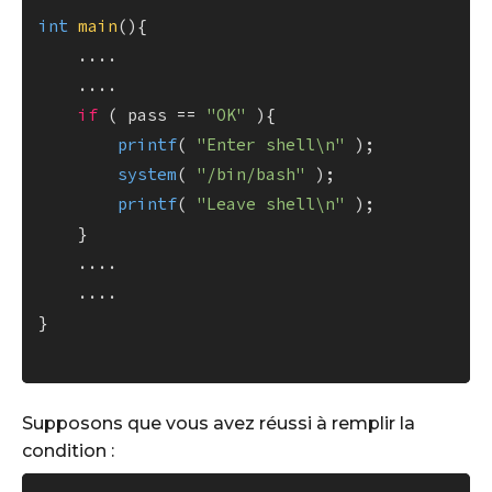
int
main
()
{

    ....

    ....

if
 ( pass == 
"OK"
 ){

printf
( 
"Enter shell\n"
 );

system
( 
"/bin/bash"
 );

printf
( 
"Leave shell\n"
 );

    }

    ....

    ....

}

Supposons que vous avez réussi à remplir la
condition :