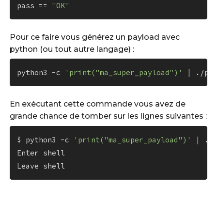
pass == 
"OK"
Pour ce faire vous générez un payload avec
python (ou tout autre langage) :
python3 -c 
'print("ma_super_payload")'
En exécutant cette commande vous avez de
grande chance de tomber sur les lignes suivantes :
$ python3 -c 
'print("ma_super_payload")'
 | ./p
Enter shell
