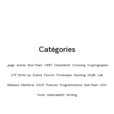
Catégories
_page
Autres
Blue Team
CERT
Cheatsheet
Cracking
Cryptographie
CTF Write-up
Events
Favoris
Forensique
Hacking
IA\ML
Lab
Malware
Membres
OSCP
Podcast
Programmation
Red Team
SOC
Tools
Vulnerabilité
Writing