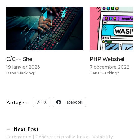
C/C++ Shell
PHP Webshell
19 janvier 2023
7 décembre 2022
Dans "Hacking"
Dans "Hacking"
X
Facebook
Partager :
Navigation
Next Post
Forensique | Générer un profile linux – Volatility