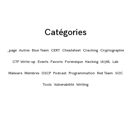
Catégories
_page
Autres
Blue Team
CERT
Cheatsheet
Cracking
Cryptographie
CTF Write-up
Events
Favoris
Forensique
Hacking
IA\ML
Lab
Malware
Membres
OSCP
Podcast
Programmation
Red Team
SOC
Tools
Vulnerabilité
Writing