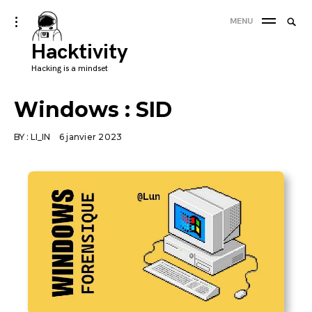
Skip
Searc
toggle
MENU
to
open/close
SEA
for:
sidebar
Hacktivity
content
'
Hacking is a mindset
Windows : SID
BY :
LI_IN
6 janvier 2023