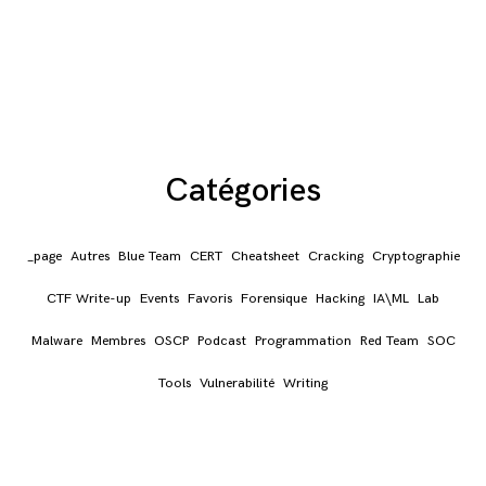
Catégories
_page
Autres
Blue Team
CERT
Cheatsheet
Cracking
Cryptographie
CTF Write-up
Events
Favoris
Forensique
Hacking
IA\ML
Lab
Malware
Membres
OSCP
Podcast
Programmation
Red Team
SOC
Tools
Vulnerabilité
Writing