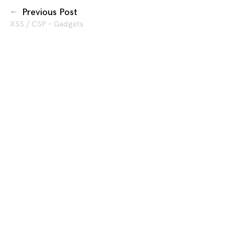
articles
Previous Post
XSS / CSP – Gadgets