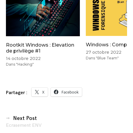
Windows : Compte
Rootkit Windows : Elevation
de privilège #1
27 octobre 2022
14 octobre 2022
Dans "Blue Team"
Dans "Hacking"
X
Facebook
Partager :
Navigation
Next Post
Ecrasement ENV
des