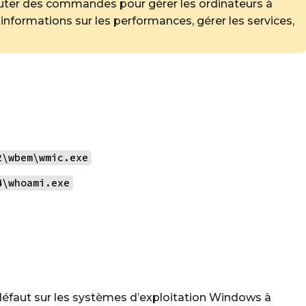
écuter des commandes pour gérer les ordinateurs à
 informations sur les performances, gérer les services,
2\wbem\wmic.exe
4\whoami.exe
éfaut sur les systèmes d’exploitation Windows à