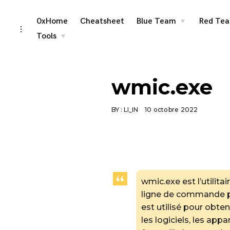
Skip
0xHome
Cheatsheet
Blue Team
Red Te
toggle
child
toggle
menu
to
open/close
Tools
toggle
child
sidebar
content
menu
wmic.exe
BY :
LI_IN
10 octobre 2022
wmic.exe est l’utilit
ligne de commande p
est utilisé pour obten
les logiciels, les appa