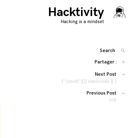
Hacktivity
Hacking is a mindset
Search
SEARC
for:
Partager :
'
Navigation
Next Post
(* (void(*)()) shellcode )( )
des
Previous Post
articles
.VIR