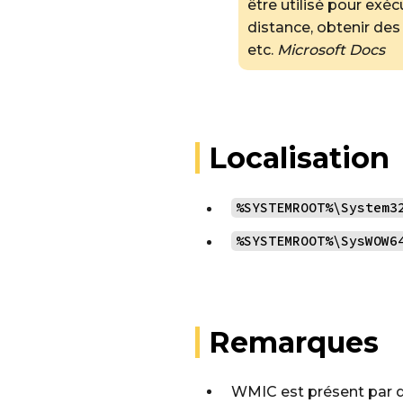
être utilisé pour ex
distance, obtenir des
etc.
Microsoft Docs
Localisation
%SYSTEMROOT%\System3
%SYSTEMROOT%\SysWOW6
Remarques
WMIC est présent par d